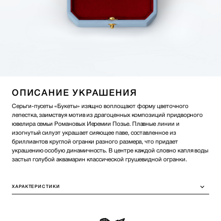
ОПИСАНИЕ УКРАШЕНИЯ
Серьги-пусеты «Букеты» изящно воплощают форму цветочного
лепестка, заимствуя мотив из драгоценных композиций придворного
ювелира семьи Романовых Иеремии Позье. Плавные линии и
изогнутый силуэт украшает сияющее паве, составленное из
бриллиантов круглой огранки разного размера, что придает
украшению особую динамичность. В центре каждой словно капля воды
застыл голубой аквамарин классической грушевидной огранки.
ХАРАКТЕРИСТИКИ