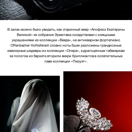
В залах можно было увидеть, как старинный веер «Апофеоз Екатерины
Великой» из собрания Эрмитажа соседствовал с изящными
украшениями из коллекции «Веера», на антикварном фортепиано
Offenbacher Hoflieferant словно ноты были разложены грандиозные
ювелирные шедевры из коллекции «Опера», а драгоценным табакеркам
за пологом из бархата вторили вихри бриллиантов в ослепительных
паве коллекции «Пируэт».