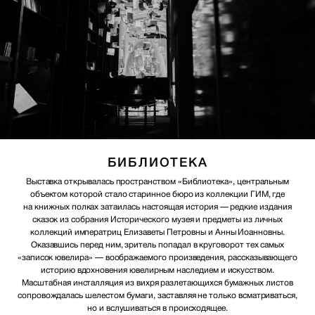
БИБЛИОТЕКА
Выставка открывалась пространством «Библиотека», центральным
объектом которой стало старинное бюро из коллекции ГИМ, где
на книжных полках затаилась настоящая история — редкие издания
сказок из собрания Исторического музея и предметы из личных
коллекций императриц Елизаветы Петровны и Анны Иоанновны.
Оказавшись перед ним, зритель попадал в круговорот тех самых
«записок ювелира» — воображаемого произведения, рассказывающего
историю вдохновения ювелирным наследием и искусством.
Масштабная инсталляция из вихря разлетающихся бумажных листов
сопровождалась шелестом бумаги, заставляя не только всматриваться,
но и вслушиваться в происходящее.