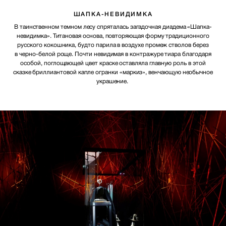
ШАПКА-НЕВИДИМКА
В таинственном темном лесу спряталась загадочная диадема «Шапка-
невидимка». Титановая основа, повторяющая форму традиционного
русского кокошника, будто парила в воздухе промеж стволов берез
в черно-белой роще. Почти невидимая в контражуре тиара благодаря
особой, поглощающей цвет краске оставляла главную роль в этой
сказке бриллиантовой капле огранки «маркиз», венчающую необычное
украшение.