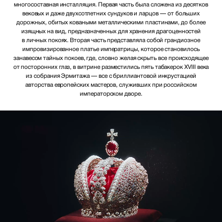
многосоставная инсталляция. Первая часть была сложена из десятков
вековых и даже двухсотлетних сундуков и ларцов — от больших
дорожных, обитых коваными металлическими пластинами, до более
изящных на вид, предназначенных для хранения драгоценностей
в личных покоях. Вторая часть представляла собой грандиозное
импровизированное платье императрицы, которое становилось
занавесом тайных покоев, где, словно желая скрыть все происходящее
от посторонних глаз, в витрине разместились пять табакерок XVIII века
из собрания Эрмитажа — все с бриллиантовой инкрустацией
авторства европейских мастеров, служивших при российском
императорском дворе.