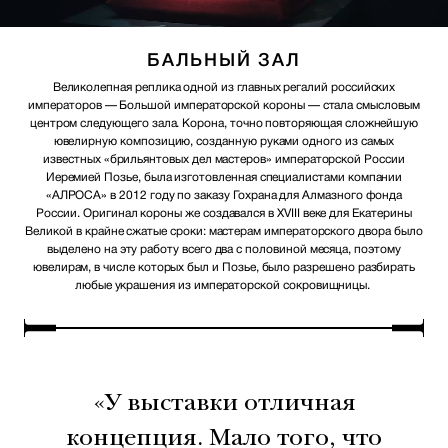
БАЛЬНЫЙ ЗАЛ
Великолепная реплика одной из главных регалий российских
императоров — Большой императорской короны — стала смысловым
центром следующего зала. Корона, точно повторяющая сложнейшую
ювелирную композицию, созданную руками одного из самых
известных «брильянтовых дел мастеров» императорской России
Иеремией Позье, была изготовленная специалистами компании
«АЛРОСА» в 2012 году по заказу Гохрана для Алмазного фонда
России. Оригинал короны же создавался в XVIII веке для Екатерины
Великой в крайне сжатые сроки: мастерам императорского двора было
выделено на эту работу всего два с половиной месяца, поэтому
ювелирам, в числе которых был и Позье, было разрешено разбирать
любые украшения из императорской сокровищницы.
«У выставки отличная
концепция. Мало того, что