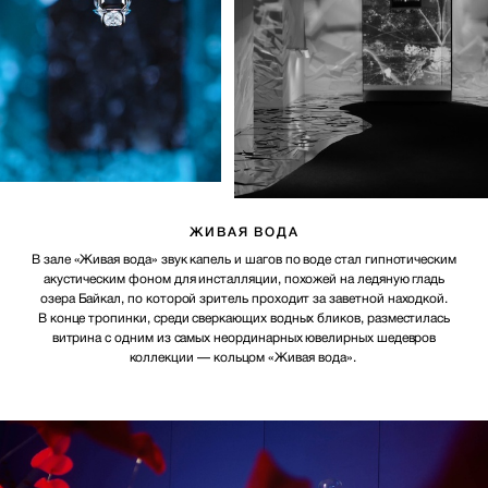
ЖИВАЯ ВОДА
В зале «Живая вода» звук капель и шагов по воде стал гипнотическим
акустическим фоном для инсталляции, похожей на ледяную гладь
озера Байкал, по которой зритель проходит за заветной находкой.
В конце тропинки, среди сверкающих водных бликов, разместилась
витрина с одним из самых неординарных ювелирных шедевров
коллекции — кольцом «Живая вода».