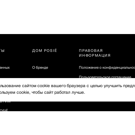
ТЫ
ДОМ POSIÉ
ПРАВОВАЯ
ИНФОРМАЦИЯ
ванных
О бренде
Положение о конфиденциально
Пользовательское соглашение
ция
ользование сайтом сооkіе вашего браузера с целью улучшить пред
в
Рекомендательные технологии
а
льзуем сооkіе, чтобы сайт работал лучше.
 в ГИМ
OSIÉ