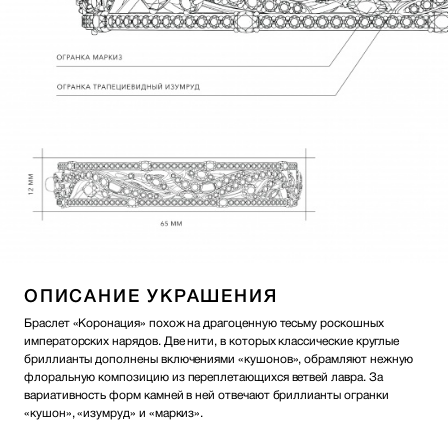
ОПИСАНИЕ УКРАШЕНИЯ
Браслет «Коронация» похож на драгоценную тесьму роскошных
императорских нарядов. Две нити, в которых классические круглые
бриллианты дополнены включениями «кушонов», обрамляют нежную
флоральную композицию из переплетающихся ветвей лавра. За
вариативность форм камней в ней отвечают бриллианты огранки
«кушон», «изумруд» и «маркиз».