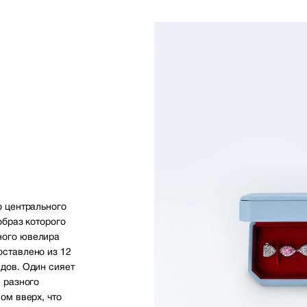
о центрального
образ которого
ного ювелира
ставлено из 12
дов. Один сияет
 разного
ом вверх, что