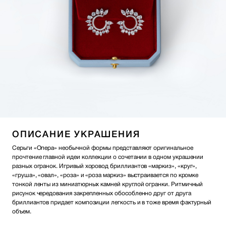
ОПИСАНИЕ УКРАШЕНИЯ
Серьги «Опера» необычной формы представляют оригинальное
прочтение главной идеи коллекции о сочетании в одном украшении
разных огранок. Игривый хоровод бриллиантов «маркиз», «круг»,
«груша», «овал», «роза» и «роза маркиз» выстраивается по кромке
тонкой ленты из миниатюрных камней круглой огранки. Ритмичный
рисунок чередования закрепленных обособленно друг от друга
бриллиантов придает композиции легкость и в тоже время фактурный
объем.