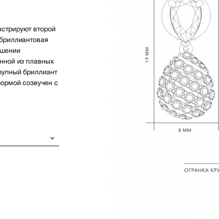
нстрируют второй
 бриллиантовая
ашении
нной из плавных
рупный бриллиант
формой созвучен с
.