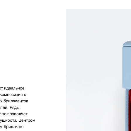
ют идеальное
композиция с
ых бриллиантов
пли. Ряды
 что позволяет
душности. Центром
м бриллиант