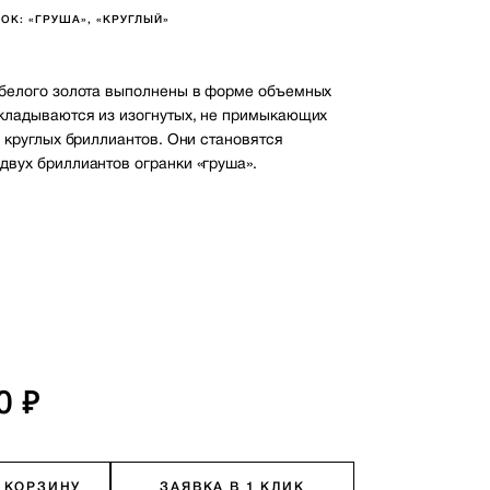
ОК: «ГРУША», «КРУГЛЫЙ»
 белого золота выполнены в форме объемных
складываются из изогнутых, не примыкающих
в круглых бриллиантов. Они становятся
двух бриллиантов огранки «груша».
1
0 ₽
 КОРЗИНУ
ЗАЯВКА В 1 КЛИК