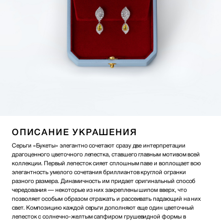
ОПИСАНИЕ УКРАШЕНИЯ
Серьги «Букеты» элегантно сочетают сразу две интерпретации
драгоценного цветочного лепестка, ставшего главным мотивом всей
коллекции. Первый лепесток сияет сплошным паве и воплощает всю
элегантность умелого сочетания бриллиантов круглой огранки
разного размера. Динамичность им придает оригинальный способ
чередования — некоторые из них закреплены шипом вверх, что
позволяет особым образом отражать и рассеивать падающий на них
свет. Композицию каждой серьги дополняют еще один цветочный
лепесток с солнечно-желтым сапфиром грушевидной формы в