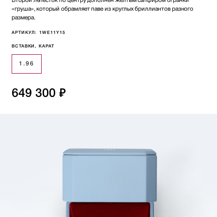
Второй лепесток по центру дополнен желтым сапфиром огранки
«груша», который обрамляет паве из круглых бриллиантов разного
размера.
АРТИКУЛ:
1WE11Y15
ВСТАВКИ, КАРАТ
1.96
649 300 ₽