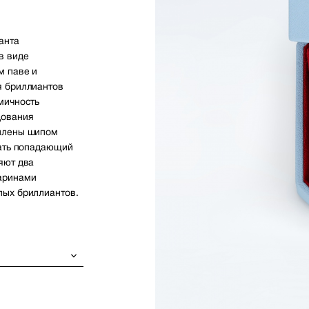
анта
в виде
м паве и
я бриллиантов
мичность
дования
еплены шипом
вать попадающий
яют два
аринами
лых бриллиантов.