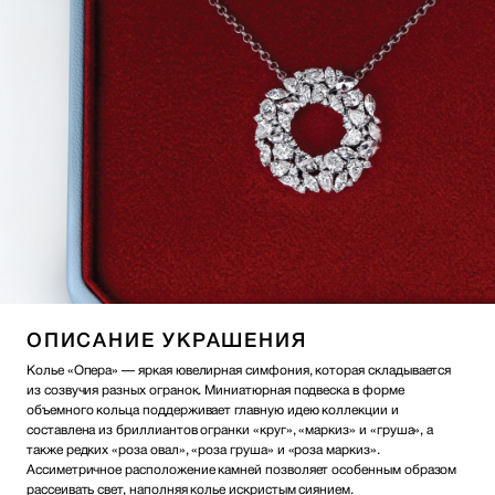
ОПИСАНИЕ УКРАШЕНИЯ
Колье «Опера» — яркая ювелирная симфония, которая складывается
из созвучия разных огранок. Миниатюрная подвеска в форме
объемного кольца поддерживает главную идею коллекции и
составлена из бриллиантов огранки «круг», «маркиз» и «груша», а
также редких «роза овал», «роза груша» и «роза маркиз».
Ассиметричное расположение камней позволяет особенным образом
рассеивать свет, наполняя колье искристым сиянием.