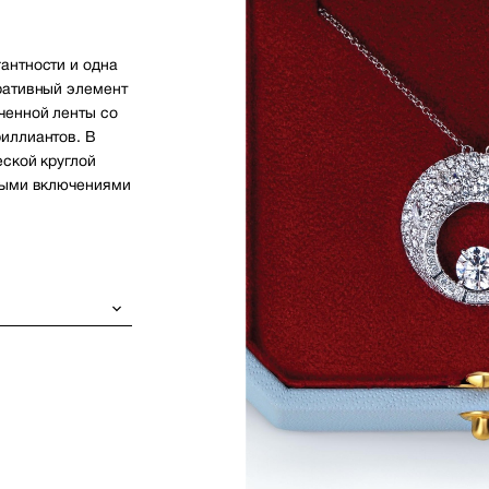
антности и одна
ративный элемент
ченной ленты со
иллиантов. В
еской круглой
чными включениями