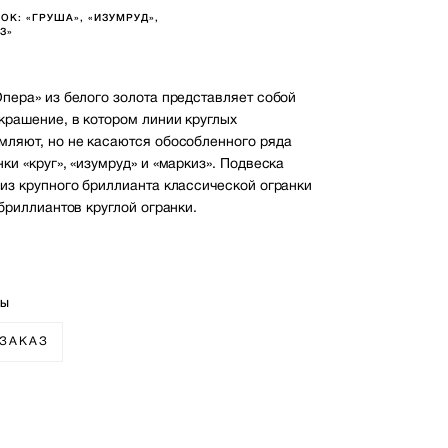
ОК: «ГРУША», «ИЗУМРУД»,
З»
Опера» из белого золота представляет собой
крашение, в котором линии круглых
мляют, но не касаются обособленного ряда
ки «круг», «изумруд» и «маркиз». Подвеска
 из крупного бриллианта классической огранки
 бриллиантов круглой огранки.
1
РЫ
 ЗАКАЗ