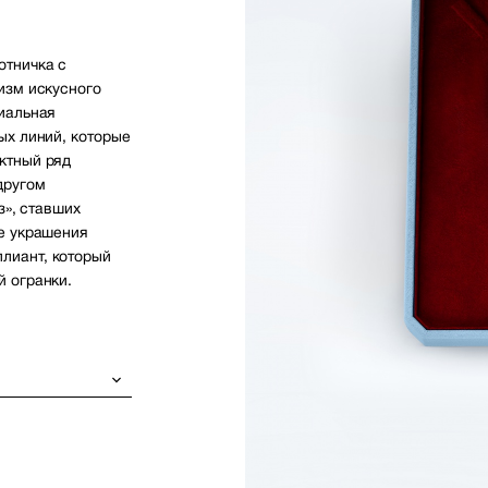
отничка с
изм искусного
иальная
ых линий, которые
ктный ряд
другом
з», ставших
ре украшения
лиант, который
й огранки.