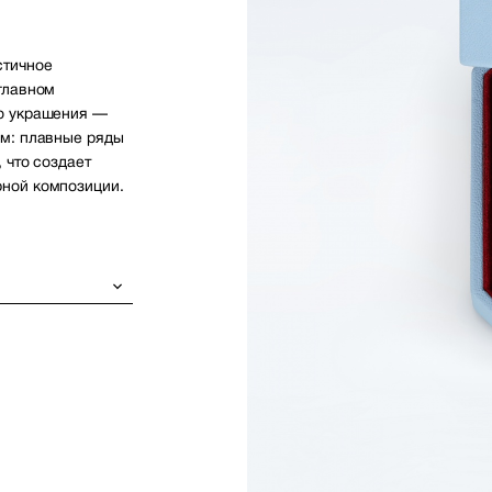
стичное
главном
го украшения —
ом: плавные ряды
 что создает
ной композиции.