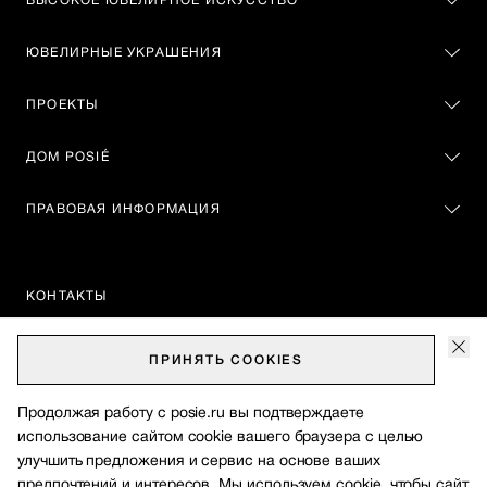
ВЫСОКОЕ ЮВЕЛИРНОЕ ИСКУССТВО
ЮВЕЛИРНЫЕ УКРАШЕНИЯ
ПРОЕКТЫ
ДОМ POSIÉ
ПРАВОВАЯ ИНФОРМАЦИЯ
КОНТАКТЫ
88005500111
ПРИНЯТЬ
COOKIES
Москва, Театральный проезд, 2
Продолжая работу с posie.ru вы подтверждаете
vip@posie.ru
cлужба поддержки клиентов
использование сайтом сооkіе вашего браузера с целью
улучшить предложения и сервис на основе ваших
© 2024-2026. POSIÉ. All Rights Reserved
предпочтений и интересов. Мы используем сооkіе, чтобы сайт