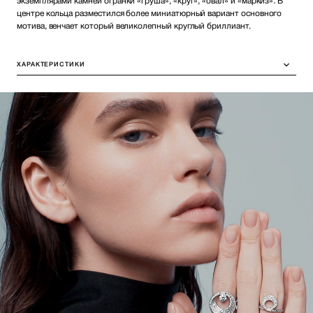
экземплярами камней огранки «груша», «круг», «овал» и «маркиз». В
центре кольца разместился более миниатюрный вариант основного
мотива, венчает который великолепный круглый бриллиант.
ХАРАКТЕРИСТИКИ