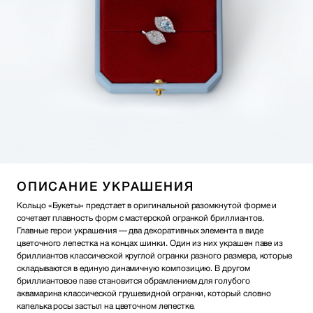
ОПИСАНИЕ УКРАШЕНИЯ
Кольцо «Букеты» предстает в оригинальной разомкнутой форме и
сочетает плавность форм с мастерской огранкой бриллиантов.
Главные герои украшения — два декоративных элемента в виде
цветочного лепестка на концах шинки. Один из них украшен паве из
бриллиантов классической круглой огранки разного размера, которые
складываются в единую динамичную композицию. В другом
бриллиантовое паве становится обрамлением для голубого
аквамарина классической грушевидной огранки, который словно
капелька росы застыл на цветочном лепестке.